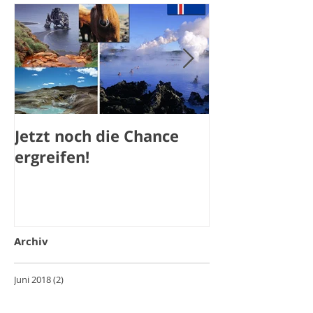
Jetzt noch die Chance
Jetzt noch a
ergreifen!
Archiv
Juni 2018
(2)
2 Beiträge
April 2018
(1)
1 Beitrag
Januar 2018
(15)
15 Beiträge