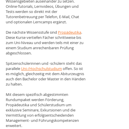
Wissensgebieten auseinander zu setzen.
Online-Tutorials, Lernvideos, Übungen und
Tests werden so direkt mit der
Tutorenbetreuung per Telefon, E-Mail, Chat
und optionalen Lerncamps ergänzt.
Die nächste Wissensstufe sind
Propädeutika
.
Diese Kurse vertiefen Fächer schrittweise bis
zum Uni-Niveau und werden teils mit einer zu
einem Studium anrechenbaren Prüfung
abgeschlossen.
Spitzenschülerinnen und -schülern steht das
parallele
Uni-/Hochschulstudium
offen. So ist
es möglich, gleichzeitig mit dem Abiturzeugnis
auch den Bachelor oder Master in den Händen
zu halten.
Mit diesem spezifisch abgestimmten
Rundumpaket werden Förderung,
Propädeutika und Schülerstudium um
exklusive Seminare, Exkursionen und die
Vermittlung von erfolgsentscheidenden
Management- und Führungskompetenzen
erweitert.