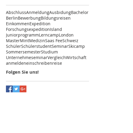
Abschluss
Anmeldung
Ausbidung
Bachelor
Berlin
Bewerbung
Bildungsreisen
Einkommen
Expedition
Forschungsexpedition
Island
Juniorprogramm
Lerncamp
London
MasterMint
Medizin
Saas Fee
Schweiz
Schüler
Schülerstudent
Seminar
Skicamp
Sommersemester
Studium
Unternehmeseminar
Vergleich
Wirtschaft
anmelden
einschreiben
reise
Folgen Sie uns!