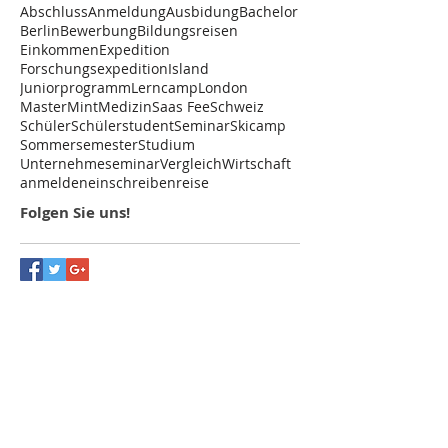
Abschluss
Anmeldung
Ausbidung
Bachelor
Berlin
Bewerbung
Bildungsreisen
Einkommen
Expedition
Forschungsexpedition
Island
Juniorprogramm
Lerncamp
London
MasterMint
Medizin
Saas Fee
Schweiz
Schüler
Schülerstudent
Seminar
Skicamp
Sommersemester
Studium
Unternehmeseminar
Vergleich
Wirtschaft
anmelden
einschreiben
reise
Folgen Sie uns!