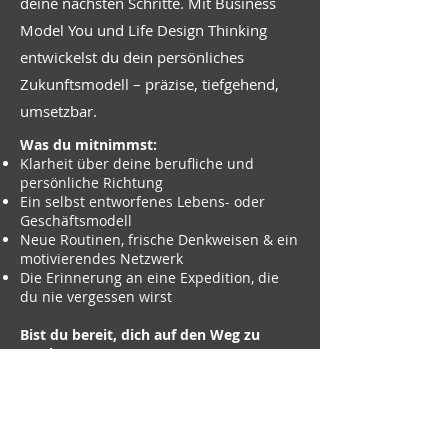
deine nächsten Schritte. Mit Business
Model You und Life Design Thinking
entwickelst du dein persönliches
Zukunftsmodell – präzise, tiefgehend,
umsetzbar.
Was du mitnimmst:
Klarheit über deine berufliche und
persönliche Richtung
Ein selbst entworfenes Lebens- oder
Geschäftsmodell
Neue Routinen, frische Denkweisen & ein
motivierendes Netzwerk
Die Erinnerung an eine Expedition, die
du nie vergessen wirst
Bist du bereit, dich auf den Weg zu
machen?
Dann bewirb dich jetzt für die
Coachingexpedition 2026
– die Plätze sind begrenzt, die Vergabe
erfolgt nach Eingang.