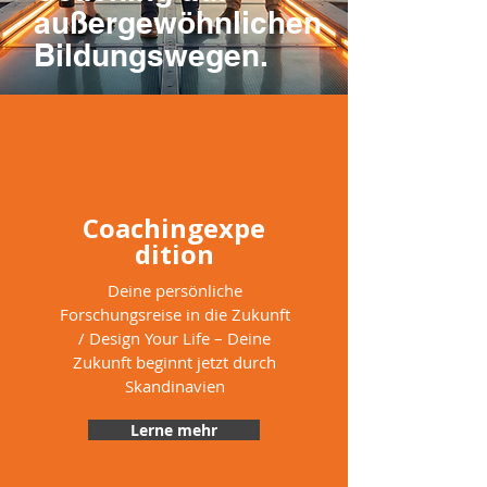
außergewöhnlichen
Bildungswegen.
Coachingexpe
dition
Deine persönliche
Forschungsreise in die Zukunft
/ Design Your Life – Deine
Zukunft beginnt jetzt durch
Skandinavien
Lerne mehr